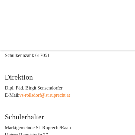
Volksschule Rollsdorf
Rollsdorf 6
8181 St. Ruprecht/Raab
E-Mail:
vs-rollsdorf@st.ruprecht.at
Tel: 03177 2296
Schulkennzahl: 617051
Direktion
Dipl. Päd. Birgit Sensendorfer
E-Mail:
vs-rollsdorf@st.ruprecht.at
Schulerhalter
Marktgemeinde St. Ruprecht/Raab
Untere Hauptstraße 27