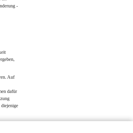
nderung - 
eit 
ergeben, 
ren. Auf 
men dafür 
tzung 
 diejenige 